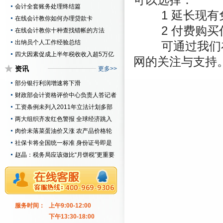
会计全套账务处理终结篇
1 延长现有免
在线会计教你如何办理贷款卡
2 付费购买任
在线会计教你十种查找错帐的方法
出纳员个人工作经验总结
可通过我们在线
四大因素促成上半年税收收入超5万亿
网的关注与支持
资讯
更多>>
部分银行利润增速将下滑
财政部会计资格评价中心负责人答记者
问
工资条例未列入2011年立法计划多部
门意见难统一
两大组织齐发红色警报 全球经济跳入
新危局
肉价未落菜蛋油价又涨 农产品价格轮
涨态势显现
社保卡将全国统一标准 身份证号即是
社保卡号
赵晶：税务局应该做比“月饼税”更重要
的事
服务时间：
上午9:00-12:00
下午13:30-18:00