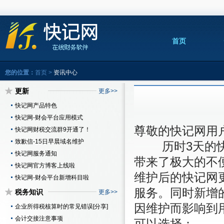
首页
您的位置：
首页
>
资讯中心
更新
更多>>
快记网产品特色
快记网-财会平台应用模式
尊敬的快记网用
快记网财税交流群9开通了！
致歉信-15日早晨域名维护
历时3天的快记
快记网服务通知
带来了极大的不
快记网官方博客上线啦
维护后的快记网
快记网-财会平台新增科目啦
服务。同时新增
税务知识
更多>>
因维护而影响到
企业所得税核算时的常见错误[分享]
会计交接注意事项
可以选择：