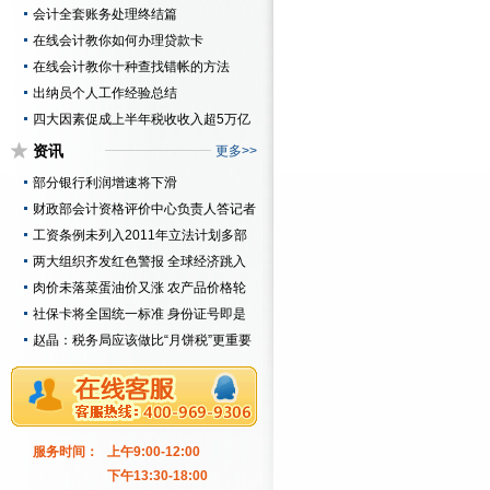
会计全套账务处理终结篇
在线会计教你如何办理贷款卡
在线会计教你十种查找错帐的方法
出纳员个人工作经验总结
四大因素促成上半年税收收入超5万亿
资讯
更多>>
部分银行利润增速将下滑
财政部会计资格评价中心负责人答记者
问
工资条例未列入2011年立法计划多部
门意见难统一
两大组织齐发红色警报 全球经济跳入
新危局
肉价未落菜蛋油价又涨 农产品价格轮
涨态势显现
社保卡将全国统一标准 身份证号即是
社保卡号
赵晶：税务局应该做比“月饼税”更重要
的事
服务时间：
上午9:00-12:00
下午13:30-18:00